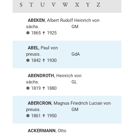
S
T
U
V
W
X
Y
Z
ABEKEN
, Albert Rudolf Heinrich von
sächs.
GM
✽ 1865 ✝ 1925
ABEL
, Paul von
preuss.
GdA
✽ 1842 ✝ 1930
ABENDROTH
, Heinrich von
sächs.
GL
✽ 1819 ✝ 1880
ABERCRON
, Magnus Friedrich Lucian von
preuss.
GM
✽ 1861 ✝ 1950
ACKERMANN
, Otto