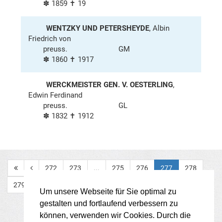
✽ 1859 ✝ 19
WENTZKY UND PETERSHEYDE
, Albin
Friedrich von
preuss.
GM
✽ 1860 ✝ 1917
WERCKMEISTER GEN. V. OESTERLING
,
Edwin Ferdinand
preuss.
GL
✽ 1832 ✝ 1912
272
273
...
275
276
277
278
279
...
281
Um unsere Webseite für Sie optimal zu
gestalten und fortlaufend verbessern zu
können, verwenden wir Cookies. Durch die