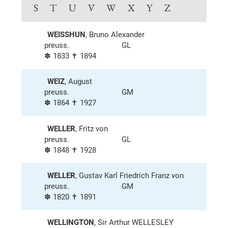
S
T
U
V
W
X
Y
Z
WEISSHUN
, Bruno Alexander
preuss.
GL
✽ 1833 ✝ 1894
WEIZ
, August
preuss.
GM
✽ 1864 ✝ 1927
WELLER
, Fritz von
preuss.
GL
✽ 1848 ✝ 1928
WELLER
, Gustav Karl Friedrich Franz von
preuss.
GM
✽ 1820 ✝ 1891
WELLINGTON
, Sir Arthur WELLESLEY