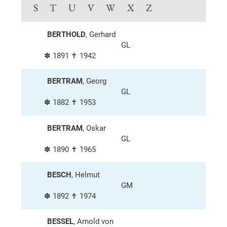
S
T
U
V
W
X
Z
BERTHOLD
, Gerhard
GL
✽ 1891 ✝ 1942
BERTRAM
, Georg
GL
✽ 1882 ✝ 1953
BERTRAM
, Oskar
GL
✽ 1890 ✝ 1965
BESCH
, Helmut
GM
✽ 1892 ✝ 1974
BESSEL
, Arnold von