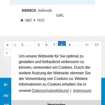
BIENECK
, Hellmuth
GdFL
✽ 1887 ✝ 1972
3
...
5
6
7
8
9
...
11
12
Um unsere Webseite für Sie optimal zu
gestalten und fortlaufend verbessern zu
können, verwenden wir Cookies. Durch die
weitere Nutzung der Webseite stimmen Sie
der Verwendung von Cookies zu. Weitere
Informationen zu Cookies erhalten Sie in
unserer
Datenschutzerklärung
|
Impressum
FAQ
IMPRESSUM
KONTAKT
BIOGRAFIEN HERUNTERLADEN
Verstanden
AGB